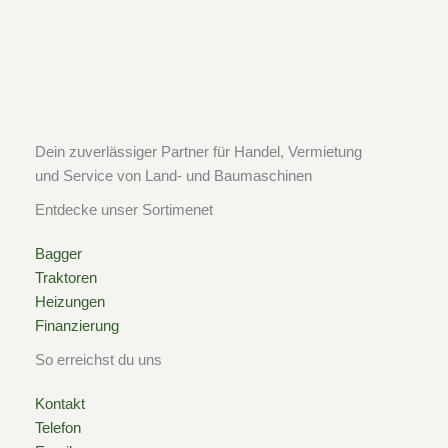
e
t
t
b
a
o
o
g
k
o
r
Dein zuverlässiger Partner für Handel, Vermietung
und Service von Land- und Baumaschinen
k
a
Entdecke unser Sortimenet
-
m
Bagger
Traktoren
s
Heizungen
Finanzierung
q
So erreichst du uns
u
Kontakt
Telefon