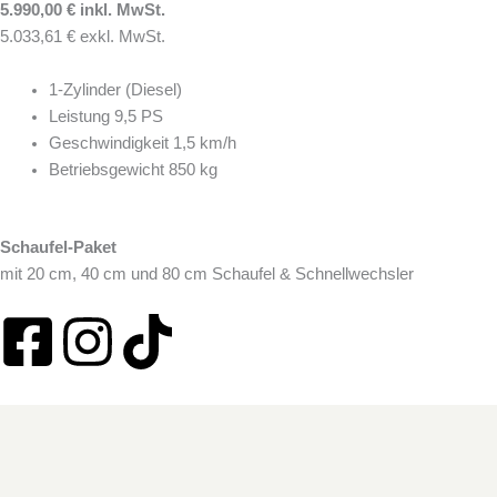
5.990,00 € inkl. MwSt.
5.033,61 € exkl. MwSt.
1-Zylinder (Diesel)
Leistung 9,5 PS
Geschwindigkeit 1,5 km/h
Betriebsgewicht 850 kg
Schaufel-Paket
mit 20 cm, 40 cm und 80 cm Schaufel & Schnellwechsler
F
I
T
a
n
i
c
s
k