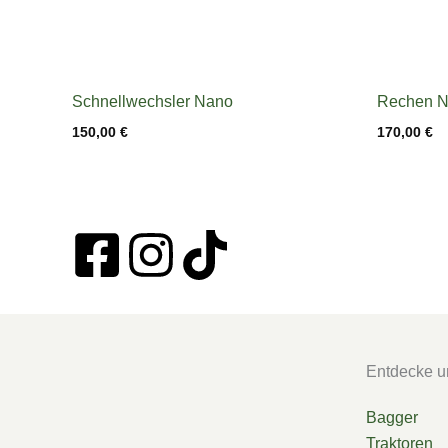
Schnellwechsler Nano
Rechen 
150,00
€
170,00
€
F
I
T
a
n
i
c
s
k
Entdecke u
e
t
t
Bagger
Traktoren