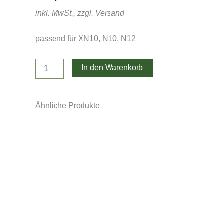
inkl. MwSt., zzgl. Versand
passend für XN10, N10, N12
NEX
In den Warenkorb
20cm
Schaufel
Menge
Ähnliche Produkte