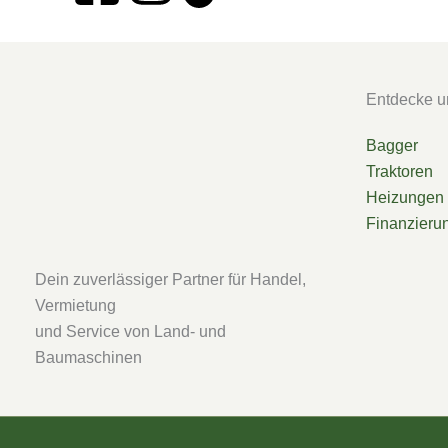
a
n
i
c
s
k
Entdecke u
e
t
t
Bagger
b
a
o
Traktoren
Heizungen
o
g
k
Finanzieru
o
r
Dein zuverlässiger Partner für Handel,
Vermietung
k
a
und Service von Land- und
Baumaschinen
-
m
s