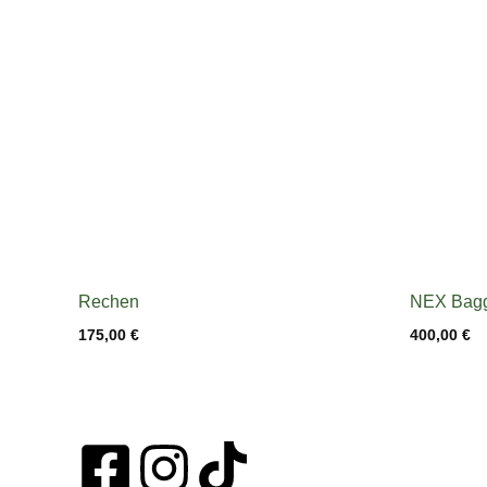
Rechen
NEX Bag
175,00
€
400,00
€
F
I
T