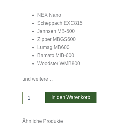
NEX Nano
Scheppach EXC815
Jannsen MB-500
Zipper MBGS600
Lumag MB600
Bamato MIB-600
Woodster WMB800
und weitere…
50cm
In den Warenkorb
Schaufel
Nano
Menge
Ähnliche Produkte