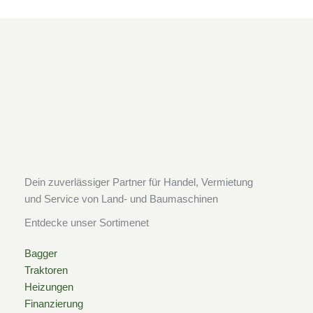
a
n
i
c
s
k
e
t
t
b
a
o
o
g
k
o
r
Dein zuverlässiger Partner für Handel, Vermietung
und Service von Land- und Baumaschinen
k
a
Entdecke unser Sortimenet
-
m
Bagger
Traktoren
s
Heizungen
Finanzierung