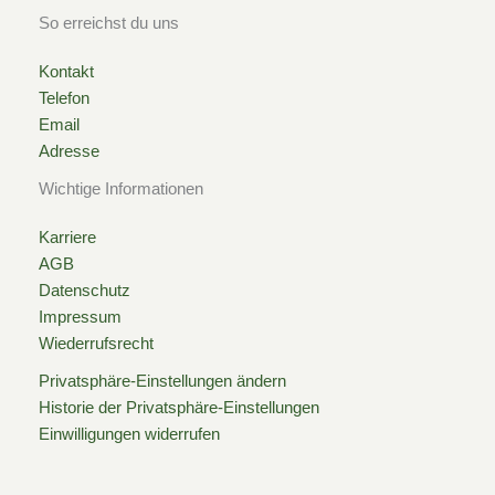
q
So erreichst du uns
u
Kontakt
Telefon
a
Email
Adresse
r
Wichtige Informationen
e
Karriere
AGB
Datenschutz
Impressum
Wiederrufsrecht
Privatsphäre-Einstellungen ändern
Historie der Privatsphäre-Einstellungen
Einwilligungen widerrufen