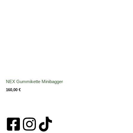
NEX Gummikette Minibagger
160,00
€
F
I
T