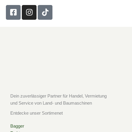
F
I
T
a
n
i
c
s
k
e
t
t
b
a
o
o
g
k
o
r
k
a
-
m
s
q
u
a
Dein zuverlässiger Partner für Handel, Vermietung
r
und Service von Land- und Baumaschinen
e
Entdecke unser Sortimenet
Bagger