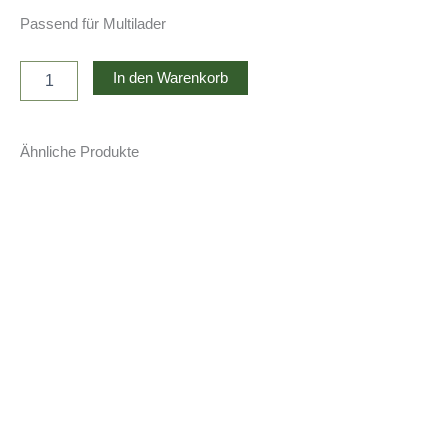
Passend für Multilader
Erdbohrer
In den Warenkorb
ML
Menge
Ähnliche Produkte