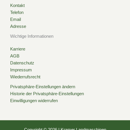
u
Kontakt
Telefon
a
Email
Adresse
r
Wichtige Informationen
e
Karriere
AGB
Datenschutz
Impressum
Wiederrufsrecht
Privatsphäre-Einstellungen ändern
Historie der Privatsphäre-Einstellungen
Einwilligungen widerrufen
Copyright © 2026 | Kramer Landmaschinen