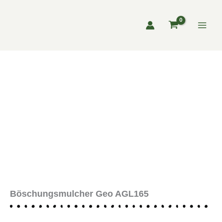
Zum
Inhalt
springen
Böschungsmulcher Geo AGL165