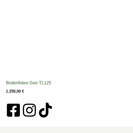
Bodenfräse Geo TL125
1.250,00
€
F
I
T
a
n
i