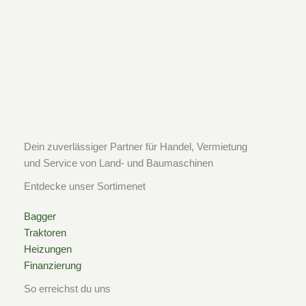
c
s
k
e
t
t
b
a
o
o
g
k
o
r
Dein zuverlässiger Partner für Handel, Vermietung
und Service von Land- und Baumaschinen
k
a
Entdecke unser Sortimenet
-
m
Bagger
Traktoren
s
Heizungen
Finanzierung
q
So erreichst du uns