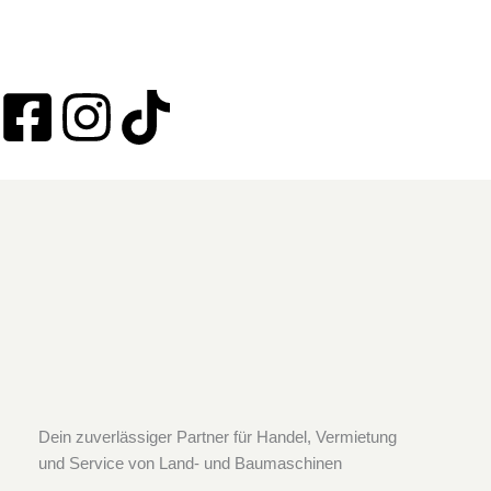
F
I
T
a
n
i
c
s
k
e
t
t
b
a
o
o
g
k
o
r
Dein zuverlässiger Partner für Handel, Vermietung
und Service von Land- und Baumaschinen