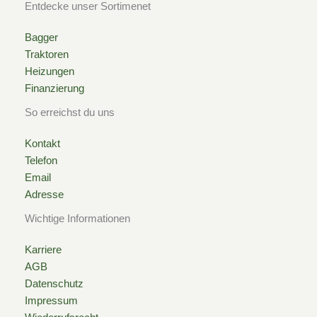
k
a
Entdecke unser Sortimenet
-
m
Bagger
Traktoren
s
Heizungen
Finanzierung
q
So erreichst du uns
u
Kontakt
Telefon
a
Email
Adresse
r
Wichtige Informationen
e
Karriere
AGB
Datenschutz
Impressum