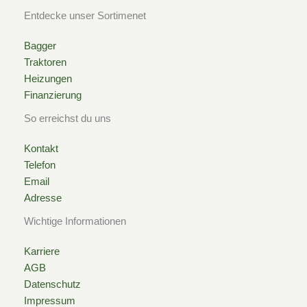
k
a
Entdecke unser Sortimenet
-
m
Bagger
Traktoren
s
Heizungen
Finanzierung
q
So erreichst du uns
u
Kontakt
Telefon
a
Email
Adresse
r
Wichtige Informationen
e
Karriere
AGB
Datenschutz
Impressum