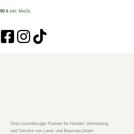
90 €
inkl. MwSt.
F
I
T
a
n
i
c
s
k
e
t
t
b
a
o
o
g
k
o
r
Dein zuverlässiger Partner für Handel, Vermietung
und Service von Land- und Baumaschinen